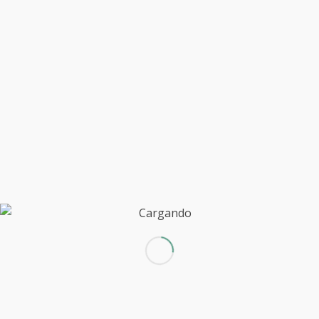
Lorem ipsum dolor sit amet, consectetuer
adipiscing elit. Aenean commodo ligula
eget dolor. Aenean massa. Cum sociis
natoque penatibus et magnis dis
parturient montes, nascetur ridiculus
mus. Donec quam felis, ultricies nec,
pellentesque eu, pretium quis, sem. Nulla
consequat massa quis enim. Donec pede
justo, fringilla vel, aliquet nec, vulputate
eget, arcu. In enim justo, rhoncus ut,
imperdiet a, venenatis vitae, justo.